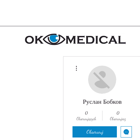
Więcej działań
Руслан Бобков
0
0
Obserwujących
Obserwujesz
Obserwuj