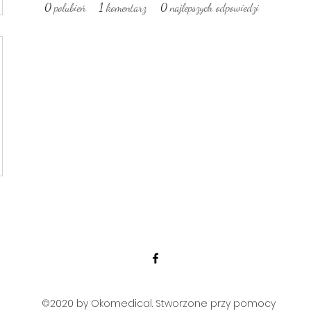
0
polubień
1
komentarz
0
najlepszych odpowiedzi
©2020 by Okomedical. Stworzone przy pomocy