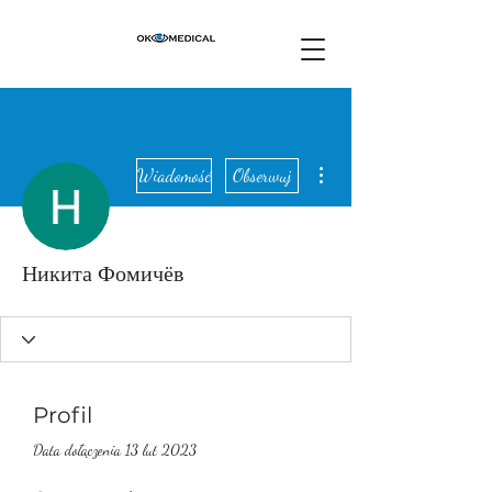
Więcej działań
Wiadomość
Obserwuj
Никита Фомичёв
Profil
Data dołączenia 13 lut 2023