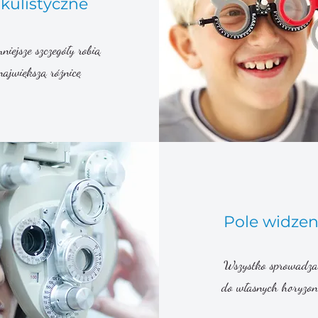
kulistyczne
niejsze szczegóły robią
największą różnicę
Pole widzen
Wszystko sprowadza 
do własnych horyzo