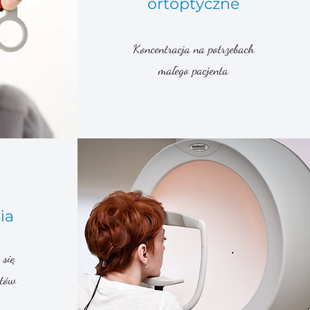
ortoptyczne
Koncentracja na potrzebach
małego pacjenta
ia
się
ntów