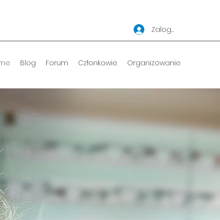
Zaloguj się
me
Blog
Forum
Członkowie
Organizowanie