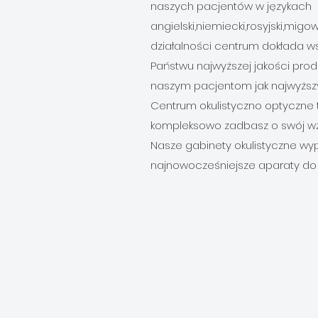
naszych pacjentów w językach
angielski,niemiecki,rosyjski,mig
działalności centrum dokłada ws
Państwu najwyższej jakości prod
naszym pacjentom jak najwyższy
Centrum okulistyczno optyczne 
kompleksowo zadbasz o swój wz
Nasze gabinety okulistyczne w
najnowocześniejsze aparaty do 